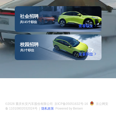
社会招聘
共145个职位
查看职位
校园招聘
共2个职位
查看职位
©
2026
重庆长安汽车股份有限公司
京ICP备05051632号-16
京公网安
备 11010802032024号
|
隐私政策
Powered by Beisen